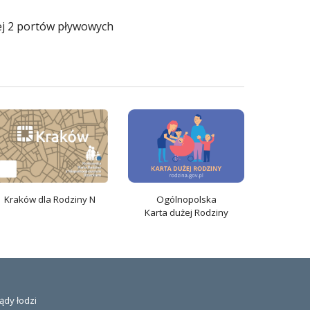
ej 2 portów pływowych
Ogólnopolska
Kraków dla Rodziny N
K
arta
dużej Rodziny
ądy łodzi